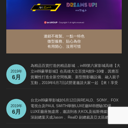
連鎖不複製。一點一特色
微型服務、貼心為你
有用開心、沒用可惜
為精品百貨打造的精品影城 ，in89第六家影城高雄【大
2019年
立in89豪華影城】在高雄大立百貨A館9~10樓，因應百
6月
貨屬性打造全新空間氛圍、新型態影廳設備、融入親子
互動，2019年6月7日試營運邀請大家一起 【來！享受
吧！】
台北in89豪華影城於6月12日與REALD、SONY、FOX
2019年
電視台及PAUL SMITH舉辦LUXE廳MIB體驗3D場，
6月
LUXE廳座無虛席，邀請到各大KOL及福斯傳媒集團 資
深副總葉天成Jason 、RealD 副總裁及亞太區總經理 陳
永文 Edman、美商索尼影業台灣分公司總經理 余卜康