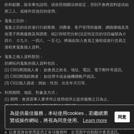
的和範圍，除非事先說明、或依照相關法律規定，否則不會將資料提供給
第三人、或移作其他目的使用。
蒐集之目的：
蒐集之目的在於進行行銷業務、消費者、客戶管理與服務、網路購物及其
他電子商務服務及與調查、統計與研究分析(法定特定目的項目編號為Ｏ
四Ｏ、Ｏ九Ｏ、一四八、一五七)。將藉由加入會員之過程或進行交易之
過程來蒐集個人資料。
蒐集之個人資料類別：
於網站內蒐集的個人資料包括，
(1) C001辨識個人者： 如會員之姓名、地址、電話、電子郵件等資訊。
(2) C002辨識財務者： 如信用卡或金融機構帳戶資訊。
(3) C011個人描述：例如：性別、出生年月日等。
利用期間、地區、對象及方式：
(1) 期間：會員當事人要求停止使用或停止提供服務之日為止。
(2) 地區：會員之個人資料將用於台灣地區。
(3) 利用對象及方式：會員之個人資料蒐集除用於之會員管理、客戶管理
為提供最佳服務，本站使用cookies，若繼續瀏
同意
之檢索查詢等功能外，亦將利用於辨識身份、金流服務、物流服務、行銷
覽或操作網站，將視為同意使用。
Learn more
廣宣等。例示如下：
a. 以會員身份使用提供之各項服務時，於頁面中自動顯示會員資訊。